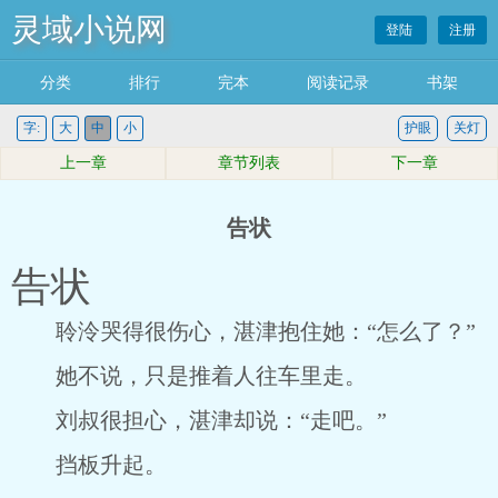
灵域小说网
登陆
注册
分类
排行
完本
阅读记录
书架
字:
大
中
小
护眼
关灯
上一章
章节列表
下一章
告状
告状
聆泠哭得很伤心，湛津抱住她：“怎么了？”
她不说，只是推着人往车里走。
刘叔很担心，湛津却说：“走吧。”
挡板升起。