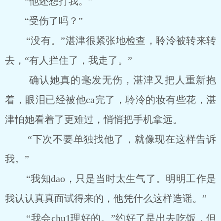
“他还想打我。”
“受伤了吗？”
“没有。”湛津很紧张地检查，聆泠被转来转
去，“有人拦住了，我走了。”
确认她真的毫发无伤，湛津又把人重新抱
着，眼泪已经被他ca完了，聆泠的妆有些花，湛
津怕她看着了更难过，悄悄把手机拿远。
“下次不要单独找他了，就像现在这样告诉
我。”
“我知dao，只是当时太生气了。明明工作是
我认认真真面试得来的，他凭什么这样造谣。”
“我会chu1理好的。”约好了是出去吃饭，但