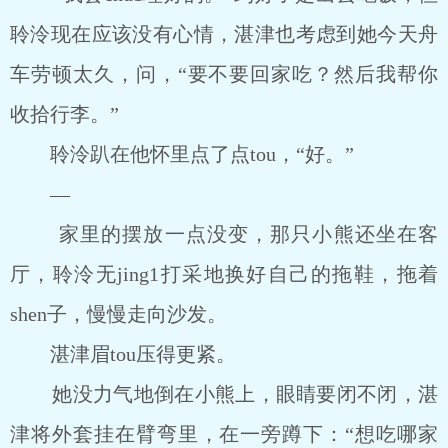
聆泠现在应该没有心情，湛津也考虑到她今天舟
车劳顿太久，问，“要不要回家吃？然后我帮你
收拾行李。”
聆泠趴在他怀里点了点tou，“好。”
―
家里的摆放一点没变，那只小熊还坐在客
厅，聆泠无jing1打采地换好自己的拖鞋，拖着
shen子，慢慢走向沙发。
湛津眉tou压得更紧。
她没力气地倒在小熊上，眼睛要闭不闭，湛
津将外套挂在臂弯里，在一旁蹲下：“想吃哪家